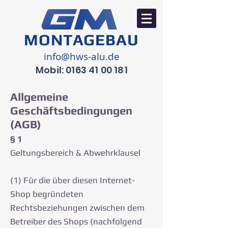
M O N T A G E B A U
info@hws-alu.de
Mobil:
0163 41 00 181
Allgemeine
Geschäftsbedingungen
(AGB)
§ 1
Geltungsbereich & Abwehrklausel
(1) Für die über diesen Internet-
Shop begründeten
Rechtsbeziehungen zwischen dem
Betreiber des Shops (nachfolgend