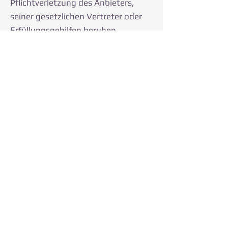
Pflichtverletzung des Anbieters,
seiner gesetzlichen Vertreter oder
Erfüllungsgehilfen beruhen.
(3) Vorschriften des
Produkthaftungsgesetzes
(ProdHaftG) bleiben unberührt.
§ 7
Abtretungs- und
Verpfändungsverbot
Die Abtretung oder Verpfändung
von dem Kunden gegenüber dem
Anbieter zustehenden Ansprüchen
oder Rechten ist ohne Zustimmung
des Anbieters ausgeschlossen,